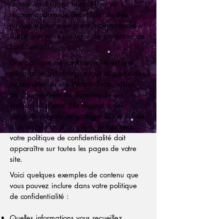
ce que vous devez faire. Nous vous
recommandons de demander un avis
juridique pour vous aider à comprendre et
à élaborer votre politique de protection de
confidentialité.
Une politique de confidentialité est une
déclaration qui divulgue tout ou partie des
façons dont un site Web collecte, utilise,
divulgue et gère les données de ses
visiteurs et clients. Elle répond à une
obligation légale de protéger la vie privée
d'un visiteur ou d'un client. Le lien vers
votre politique de confidentialité doit
apparaître sur toutes les pages de votre
site.
Voici quelques exemples de contenu que
vous pouvez inclure dans votre politique
de confidentialité :
Quelles informations vous recueillez