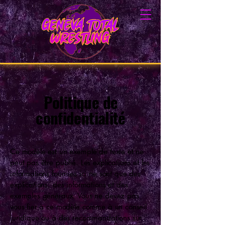
Politique de
confidentialité
Ce modèle est un exemple de texte et ne
peut pas être publié. Les explications et les
informations fournies ici ne sont que des
explications, des informations et des
exemples généraux. Vous ne devez pas
vous fier à ce modèle comme à un conseil
juridique ou à des recommandations sur