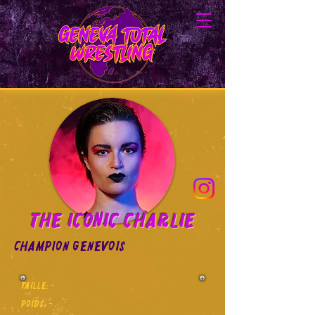
THe Iconic CHarlie
Champion genevois
Taille: -
Poids: -