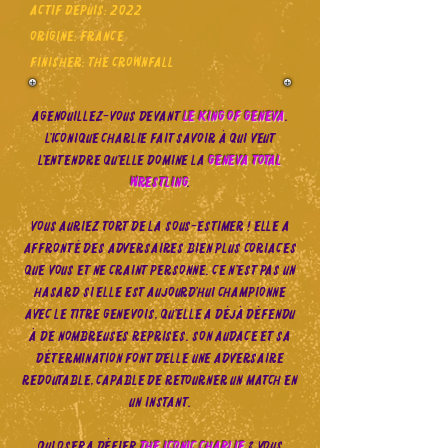
Actif depuis: 2022
Origine: France
Finisher: The Crownfall
Agenouillez-vous devant
le King of Geneva
.
L’iconique Charlie fait savoir à qui veut
l’entendre qu’elle domine la
Geneva Total
Wrestling
.
Vous auriez tort de la sous-estimer ! Elle a
affronté des adversaires bien plus coriaces
que vous et ne craint personne. Ce n’est pas un
hasard si elle est aujourd’hui championne
avec le titre genevois, qu’elle a déjà défendu
à de nombreuses reprises. Son audace et sa
détermination font d’elle une adversaire
redoutable, capable de retourner un match en
un instant.
Qui osera défier
The Iconic Charlie
? Vous