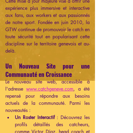
Cette mise à jour majeure vise à offrir une 
expérience plus immersive et interactive 
aux fans, aux workers et aux passionnés 
de notre sport. Fondée en juin 2010, la 
GTW continue de promouvoir le catch en 
toute sécurité tout en popularisant cette 
discipline sur le territoire genevois et au-
delà.
Un Nouveau Site pour une 
Communauté en Croissance
Le nouveau site web, accessible à 
l'adresse 
www.catchgeneve.com
, a été 
repensé pour répondre aux besoins 
actuels de la communauté. Parmi les 
nouveautés :
Un Roster Interactif
 : Découvrez les 
profils détaillés des catcheurs, 
comme Victor Díaz, head coach et 